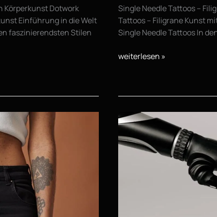
en Körperkunst Dotwork
Single Needle Tattoos – Fili
kunst Einführung in die Welt
Tattoos – Filigrane Kunst mi
n faszinierendsten Stilen
Single Needle Tattoos In de
weiterlesen »
Kosmische
Tattoos
–
Planeten,
Sterne
und
Galaxien
als
Tattoo-