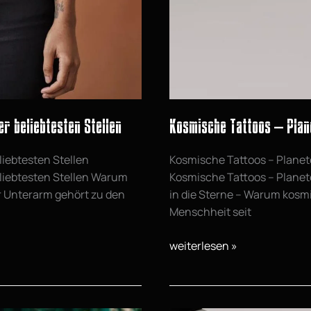
Motiv
r beliebtesten Stellen
Kosmische Tattoos – Plane
liebtesten Stellen
Kosmische Tattoos – Planet
eliebtesten Stellen Warum
Kosmische Tattoos – Planete
er Unterarm gehört zu den
in die Sterne – Warum kosmi
Menschheit seit
weiterlesen »