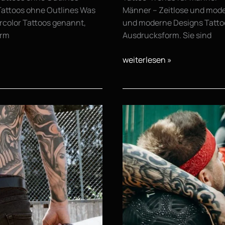
 Tattoos ohne Outlines Was
Männer – Zeitlose und mode
rcolor Tattoos genannt,
und moderne Designs Tattoos
orm
Ausdrucksform. Sie sind
weiterlesen »
Rituale
beim
Tätowieren
–
Wie
dein
Tattoo
zu
einem
besonderen