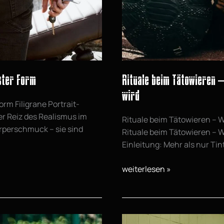
Erlebnis
wird
nster Form
Rituale beim Tätowieren –
wird
orm Filigrane Portrait-
er Reiz des Realismus im
Rituale beim Tätowieren – W
örperschmuck – sie sind
Rituale beim Tätowieren – W
Einleitung: Mehr als nur Tin
weiterlesen »
Hand-