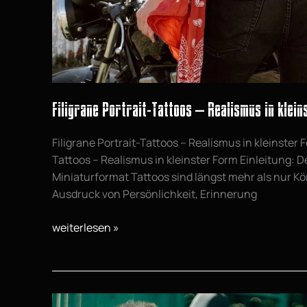
Filigrane Portrait-Tattoos – Realismus in klei
Filigrane Portrait-Tattoos – Realismus in kleinster F
Tattoos – Realismus in kleinster Form Einleitung: D
Miniaturformat Tattoos sind längst mehr als nur K
Ausdruck von Persönlichkeit, Erinnerung
weiterlesen »
Kombination