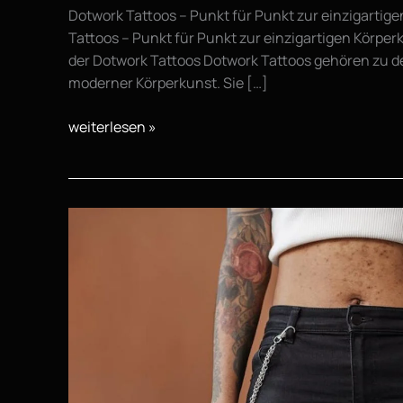
Dotwork Tattoos – Punkt für Punkt zur einzigartig
Tattoos – Punkt für Punkt zur einzigartigen Körper
der Dotwork Tattoos Dotwork Tattoos gehören zu de
moderner Körperkunst. Sie […]
weiterlesen »
Unterarm-
Tattoos
–
Perfekte
Motive
für
eine
der
beliebtesten