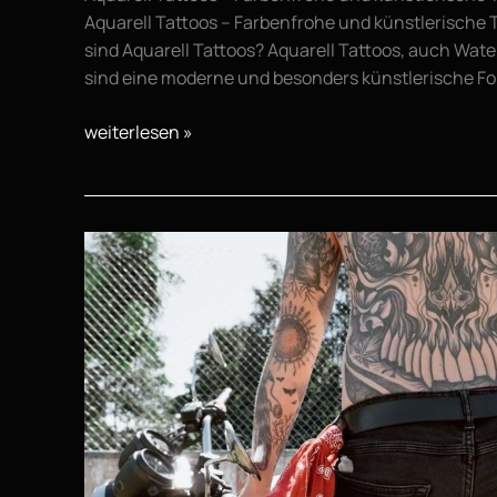
Aquarell Tattoos – Farbenfrohe und künstlerische
sind Aquarell Tattoos? Aquarell Tattoos, auch Wate
sind eine moderne und besonders künstlerische F
weiterlesen »
Filigrane
Portrait-
Tattoos
–
Realismus
in
kleinster
Form