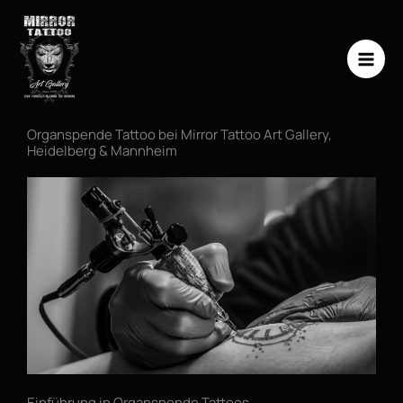
Zum
Inhalt
springen
Organspende Tattoo bei Mirror Tattoo Art Gallery,
Heidelberg & Mannheim
Einführung in Organspende Tattoos