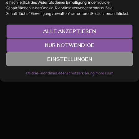
einschließlich des Widerrufs deiner Einwilligung, indem du die
Jahre Erfahrung
Schaltflächen in der Cookie-Richtlinie verwendest oder auf die
Schaltfläche "Einwilligung verwalten" am unteren Bildschirmrand klickst.
2.300+
ALLE AKZEPTIEREN
Tattoos
NUR NOTWENDIGE
600+
EINSTELLUNGEN
1
Positive Bewertungen in Google
Termin & Preis anfragen
Cookie-Richtlinie
Datenschutzerklärung
Impressum
100%
Zufriedenheit