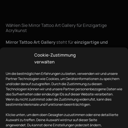
Wählen Sie Mirror Tattoo Art Gallery für Einzigartige
Acrylkunst
Mirror Tattoo Art Gallery
steht für
einzigartige und
ausdrucksstarke Acrylkunst in Heidelberg
. Unsere
Cookie-Zustimmung
Künstler verstehen es, Emotionen und Visionen in
verwalten
faszinierenden Kunstwerken festzuhalten. Wir nutzen nur
hochwertige Materialien
und kombinieren traditionelle
Um die bestmöglichen Erfahrungen zu bieten, verwenden wir und unsere
Techniken mit modernen Ansätzen, um Kunstwerke zu
Partner Technologien wie Cookies, um Geräteinformationen zu speichern
schaffen, die berühren und inspirieren. Unsere
und/oder darauf zuzugreifen. Durch die Zustimmung zu diesen
Technologien können wir und unsere Partner personenbezogene Daten wie
Leidenschaft für Kunst und Detailgenauigkeit machen uns
das Surfverhalten oder eindeutige IDs auf dieser Website verarbeiten.
zur idealen Wahl für Ihre
Acrylkunst-Wünsche
.
Wenn du nicht zustimmst oder die Zustimmung widerrufst, kann dies
bestimmte Merkmale und Funktionen beeinträchtigen.
Klicke unten, um dem oben Gesagten zuzustimmen oder eine detaillierte
Auswahl zu treffen. Deine Auswahl wird nur auf dieser Seite
26
angewendet. Du kannst deine Einstellungen jederzeit ändern,